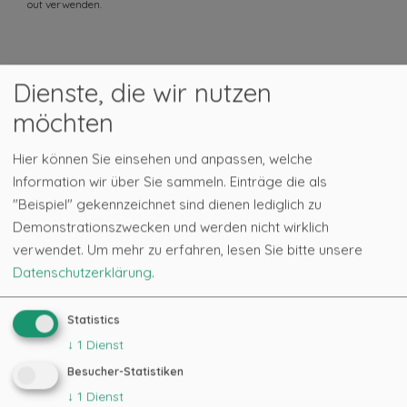
out verwenden.
Dienste, die wir nutzen
Hinweis Zu Farben Auswahl
Farbauswahl
möchten
Hier können Sie einsehen und anpassen, welche
Information wir über Sie sammeln. Einträge die als
Im Shop finden sich viele Fotos, für die Darstellung der
"Beispiel" gekennzeichnet sind dienen lediglich zu
Farben können wir jedoch keine Gewähr übernehmen.
Demonstrationszwecken und werden nicht wirklich
Ihre Bestellung wird im jedem Fall bearbeitet. Sollte ein
verwendet.
Um mehr zu erfahren, lesen Sie bitte unsere
Produkt gerade nicht lieferbar sein, werden Sie
Datenschutzerklärung
.
umgehend benachrichtigt.
Erst wenn sich das Produkt im Warenkorb befindet,
Statistics
kann die Farbe ausgewählt werden. Mehrere Farben
↓
1
Dienst
einer Garnsorte müssen also separat erneut wieder in
Besucher-Statistiken
den Warenkorb gelegt werden.
↓
1
Dienst